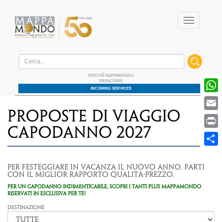
Menu
Home
/ Offerte / PROPOSTE DI VIAGGIO CAPODANNO 2027
PERCHÉ MAPPAMONDO
PRENOTARE
W
INCOMING SERVICES
E
PROPOSTE DI VIAGGIO
P
CAPODANNO 2027
S
Per festeggiare in vacanza il nuovo anno, parti
con il miglior rapporto qualità-prezzo.
PER UN CAPODANNO INDIMENTICABILE, SCOPRI I TANTI PLUS MAPPAMONDO
RISERVATI IN ESCLUSIVA PER TE!
Destinazione