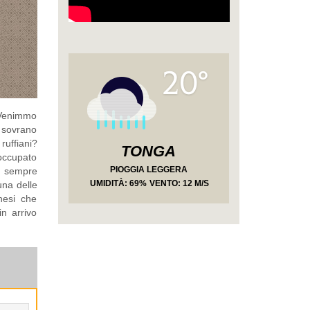
20°
 "Venimmo
 sovrano
ruffiani?
TONGA
eoccupato
PIOGGIA LEGGERA
a sempre
UMIDITÀ
: 69%
VENTO: 12 M/S
una delle
hesi che
n arrivo