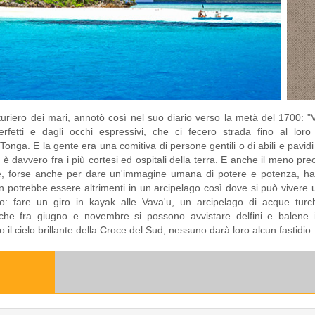
uriero dei mari, annotò così nel suo diario verso la metà del 1700:
fetti e dagli occhi espressivi, che ci fecero strada fino al loro
nga. E la gente era una comitiva di persone gentili o di abili e pavidi 
a è davvero fra i più cortesi ed ospitali della terra. E anche il meno pr
l re, forse anche per dare un'immagine umana di potere e potenza, h
on potrebbe essere altrimenti in un arcipelago così dove si può vivere 
ico: fare un giro in kayak alle Vava'u, un arcipelago di acque turc
che fra giugno e novembre si possono avvistare delfini e balene i
tto il cielo brillante della Croce del Sud, nessuno darà loro alcun fastidio.