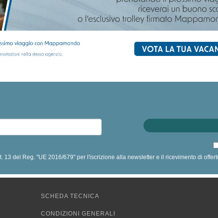
art. 13 del Reg. "UE 2016/679" per l'iscrizione alla newsletter e il ricevimento di off
SCHEDA TECNICA
CONDIZIONI GENERALI