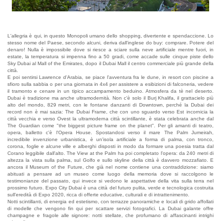
L'allegria è qui, in questo Monopoli umano dello shopping, divertente e spendaccione. Lo
stesso nome del Paese, secondo alcuni, deriva dall'inglese do buy: comprare. Potere del
denaro! Nulla è impossibile dove si riesce a sciare sulla neve artificiale mentre fuori, in
estate, la temperatura si impenna fino a 50 gradi, come accade sulle cinque piste dello
Sky Dubai al Mall of the Emirates, dopo il Dubai Mall il centro commerciale più grande della
città.
E poi sentirsi Lawrence d'Arabia, se piace l'avventura fra le dune, in resort con piscine a
sfioro sulla sabbia o per una giornata in 4x4 per assistere a esibizioni di falconeria, vedere
il tramonto e cenare in un tipico accampamento beduino. Atmosfera da tè nel deserto.
Dubai è tradizione ma anche ultramodernità. Non c'è solo il Burj Khalifa, il grattacielo più
alto del mondo, 829 metri, con le fontane danzanti di Downtown, perché la Dubai dei
record non è mai sazia: The Dubai Frame, che con uno sguardo verso Est incornicia la
città vecchia e verso Ovest la ultramoderna città scintillante, è stata celebrata anche dal
The Guardian come "the biggest picture frame on the planet". Per gli amanti di teatro,
opera, balletto c'è l'Opera House. Spostandosi verso il mare The Palm Jumeirah,
incredibile invenzione urbanistica, è un'isola artificiale a forma di palma, con tronco,
corona, foglie e alcune ville e alberghi disposti in modo da formare una poesia tratta dal
Corano leggibile dall'alto. The View at the Palm ha poi completato l'opera: da 240 metri di
altezza la vista sulla palma, sul Golfo e sullo skyline della città è davvero mozzafiato. E
ancora il Museum of the Future, che già nel nome contiene una contraddizione: siamo
abituati a pensare ad un museo come luogo della memoria dove si raccolgono le
testimonianze del passato, qui invece si vedono le aspettative della vita sulla terra nel
prossimo futuro. Expo City Dubai è una città del futuro pulita, verde e tecnologica costruita
sull'eredità di Expo 2020, ricca di offerte educative, culturali e di intrattenimento.
Notti scintillanti, di energia ed estetismo, con terrazze panoramiche e locali di grido affollati
di modelle che vengono fin qui per scattare servizi fotografici. La Dubai galante offre
champagne e fragole alle signore: notti stellate, che profumano di affascinanti intrighi