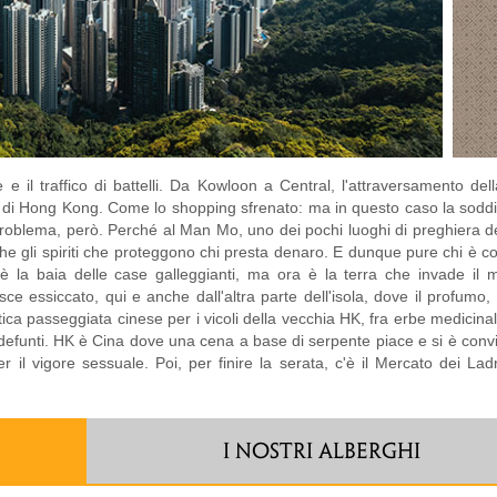
e e il traffico di battelli. Da Kowloon a Central, l'attraversamento del
lici di Hong Kong. Come lo shopping sfrenato: ma in questo caso la sodd
roblema, però. Perché al Man Mo, uno dei pochi luoghi di preghiera del
nche gli spiriti che proteggono chi presta denaro. E dunque pure chi è co
è la baia delle case galleggianti, ma ora è la terra che invade il 
e essiccato, qui e anche dall'altra parte dell'isola, dove il profumo, 
ica passeggiata cinese per i vicoli della vecchia HK, fra erbe medicinal
 i defunti. HK è Cina dove una cena a base di serpente piace e si è convin
per il vigore sessuale. Poi, per finire la serata, c'è il Mercato dei Ladr
I NOSTRI ALBERGHI