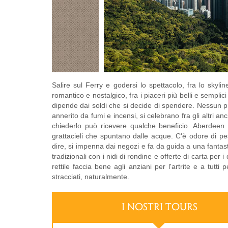
Salire sul Ferry e godersi lo spettacolo, fra lo skylin
romantico e nostalgico, fra i piaceri più belli e semp
dipende dai soldi che si decide di spendere. Nessun p
annerito da fumi e incensi, si celebrano fra gli altri a
chiederlo può ricevere qualche beneficio. Aberdeen 
grattacieli che spuntano dalle acque. C'è odore di pesc
dire, si impenna dai negozi e fa da guida a una fantast
tradizionali con i nidi di rondine e offerte di carta per
rettile faccia bene agli anziani per l'artrite e a tutti 
stracciati, naturalmente.
I NOSTRI TOURS