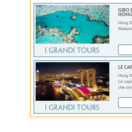
GIRO
HONG 
Hong Ko
Matama
LE CA
Hong K
Le capi
che son
modern