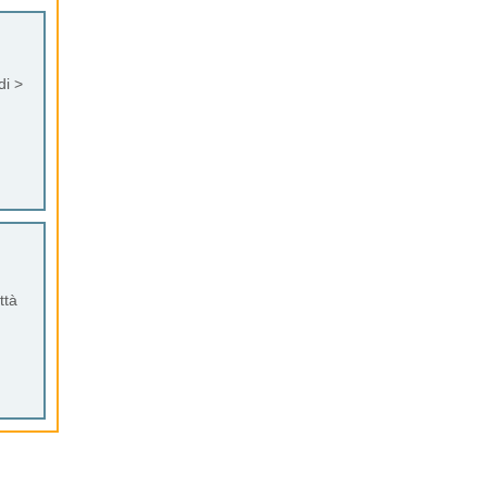
di >
ttà