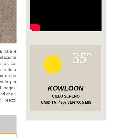
la baia è
35°
isfazione
la città,
stretto a
mare con
si fa per
KOWLOON
i, negozi
ti che il
CIELO SERENO
i: prezzi
UMIDITÀ
: 49%
VENTO: 5 M/S