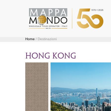
Home
/ Destinazioni
hong kong