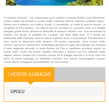
Il “narratore di favole”, così chiamavano qui lo scrittore scozzese Robert Louis Stevenson,
scrisse pagine memorabili su questi luoghi “talmente belli da superare qualsiasi sogno”.
Samoa non è soltanto una collana di isole, è, soprattutto, un modo di stare al mondo. La
semplicità di “Fa'a Samoa”, uno stile di vita che considera la comunità come una famiglia
allargata grazie anche all'intreccio disinvolto di relazioni ufficiali e non, fece innamorare lo
scrittore che decise di trasferirsi fra il popolo “più felice della terra”. È il Paese più
tradizionale della Polinesia, dove la cultura originaria riesce a sopravvivere. Di particolare ci
sono anche le dimensioni delle persone. Gli uomini, soprattutto, sono enormi, molto
robusti e per la loro stazza sono richiestissimi giocatori di rugby. Ma l'orgoglio dei samoiani
è nella leggenda secondo la quale Adamo ed Eva si sarebbero incontrati proprio da
queste parti. L'inizio del mondo sarebbe sbocciato a Samoa: pur non essendo molto
religiosi, amano credere che l'universo nacque fra le spiagge bianche e le rocce nere che
fanno di questi paesaggi un inimitabile scenario. Con foreste lussureggianti, banani,
cocchi, ibischi, frangipane profumatissimi. Un vero incanto.
I NOSTRI ALBERGHI
Upolu