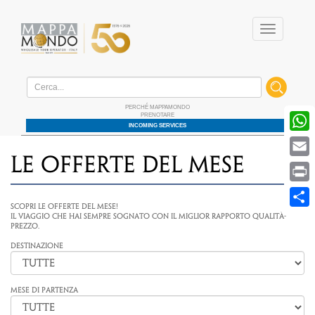
Menu
Home
/ Offerte / Le offerte del mese
PERCHÉ MAPPAMONDO
PRENOTARE
W
INCOMING SERVICES
E
Le offerte del mese
P
S
Scopri le offerte del mese!
Il viaggio che hai sempre sognato con il miglior rapporto qualità-
prezzo.
Destinazione
MESE DI PARTENZA