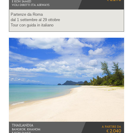
E KOH SAMED
VOLI DIRETTI ITA AIRWAYS
Partenze da Roma
dal 1 settembre al 29 ottobre
Tour con guida in italiano
THAILANDIA
a partire da
BANGKOK, KHANOM
€ 2.040
E KOH SAMUI