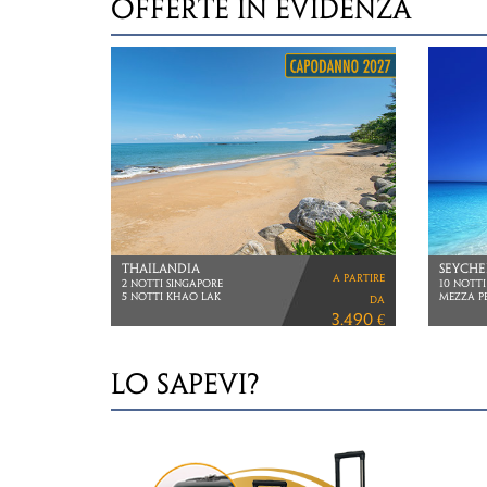
OFFERTE IN EVIDENZA
GIAPPONE &
TANZA
a partire
THAILANDIA
SAFARI, 
VIAGGIO 
TOUR CON GUIDA
da
IN ITALIANO & KOH SAMUI
5.970 €
LO SAPEVI?