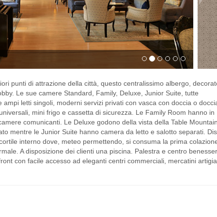
in
ori punti di attrazione della città, questo centralissimo albergo, decorato
obby. Le sue camere Standard, Family, Deluxe, Junior Suite, tutte
 ampi letti singoli, moderni servizi privati con vasca con doccia o docci
i universali, mini frigo e cassetta di sicurezza. Le Family Room hanno in
 camere comunicanti. Le Deluxe godono della vista della Table Mountain
to mentre le Junior Suite hanno camera da letto e salotto separati. Disp
il cortile interno dove, meteo permettendo, si consuma la prima colazion
male. A disposizione dei clienti una piscina. Palestra e centro benesse
ont con facile accesso ad eleganti centri commerciali, mercatini artigia