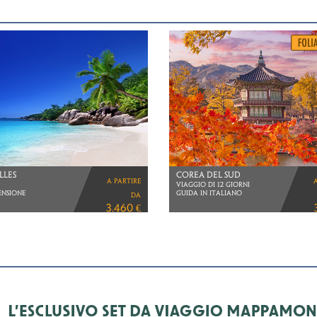
NIA
MESSICO & GUATEMALA
a partire
MASAI E ZANZIBAR
VIAGGIO DI 14 GIORNI
DI 15 GIORNI
da
4.890 €