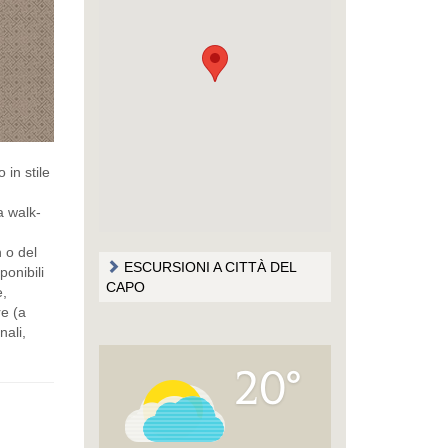
 in stile
a walk-
 o del
ESCURSIONI A CITTÀ DEL
onibili
CAPO
e,
re (a
nali,
20°