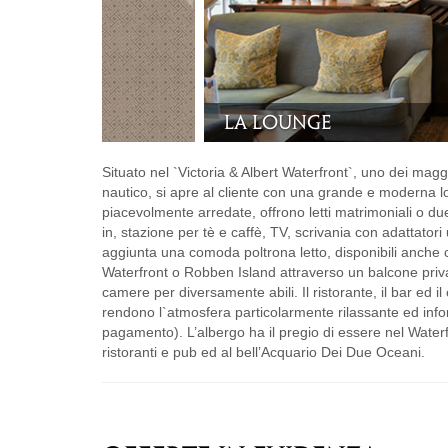
Camera Standard Tw
Situato nel `Victoria & Albert Waterfront`, uno dei maggi
nautico, si apre al cliente con una grande e moderna l
piacevolmente arredate, offrono letti matrimoniali o due
in, stazione per tè e caffè, TV, scrivania con adattator
aggiunta una comoda poltrona letto, disponibili anche
Waterfront o Robben Island attraverso un balcone priva
camere per diversamente abili. Il ristorante, il bar ed 
rendono l`atmosfera particolarmente rilassante ed infor
pagamento). L’albergo ha il pregio di essere nel Waterfr
ristoranti e pub ed al bell’Acquario Dei Due Oceani.