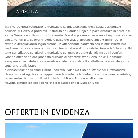
Kelimutu Deluxe Suite
Tra il verde della vegetazione tropicale e la lunga spiaggia della costa occidentale
dell'isola di Flores, a pochi minuti di auto da Labuan Bajo e a poca distanza in barca dal
Parco Nazionale di Komodo, il Sudamala Resort si presenta come un albergo moderno ed
elegante. Alti tetti spioventi, come è tipico dei villaggi di questo angolo di mondo, e
raffinate decorazioni in legno creano un affascinante contrasto con lo stile minimalista
degli arredi che caratterizza tutti gli ambienti del resort. In totale le Suite e le Ville sono 84,
tutte con affaccio sul giardino tropicale o sul mare e dotate dei più moderni comfort.
Grande attenzione alla proposta culinaria al ristorante Wae Rebo, dove è possibile
assaporare piatti della cucina asiatica e internazionale, oltre all'ottimo pescato del giorno
cotto anche alla brace.
A disposizione degli ospiti piscina, palestra, Sudajiva Spa per massaggi e trattamenti
rilassanti, cooking class per apprendere le ricette della tradizione indonesiana, snorkeling
ed escursioni in barca nelle vicine isole del Parco Nazionale di Komodo.
Navetta gratuita sia per il porto che per l'aeroporto di Labuan Bajo.
OFFERTE IN EVIDENZA