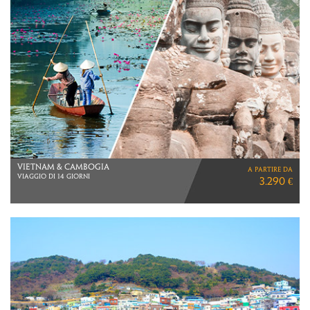
POLINESIA
a partire da
Viaggio di 15 giorni
7.890 €
TAHITI > MOOREA > BORA BORA > RANGIROA