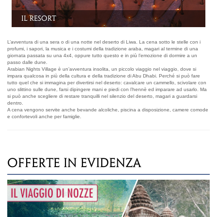
La piscina
L’avventura di una sera o di una notte nel deserto di Liwa. La cena sotto le stelle con i
profumi, i sapori, la musica e i costumi della tradizione araba, magari al termine di una
giornata passata su una 4x4, oppure tutto questo e in più l’emozione di dormire a un
passo dalle dune.
Arabian Nights Village è un’avventura insolita, un piccolo viaggio nel viaggio, dove si
impara qualcosa in più della cultura e della tradizione di Abu Dhabi. Perché si può fare
tutto quel che si immagina per divertirsi nel deserto: cavalcare un cammello, scivolare con
uno slittino sulle dune, farsi dipingere mani e piedi con l’hennè ed imparare ad usarlo. Ma
si può anche scegliere di restare tranquilli nel silenzio del deserto, magari a guardarsi
dentro.
A cena vengono servite anche bevande alcoliche, piscina a disposizione, camere comode
e confortevoli anche per famiglie.
OFFERTE IN EVIDENZA