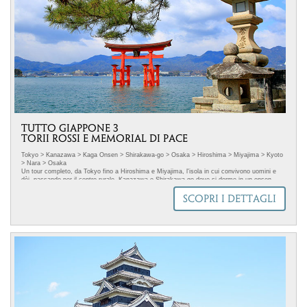
l'impatto ambientale del trasporto su gomma, dove possibile si viaggia a bordo dei treni
migliori del Giappone: veloci, efficienti e puliti.
.
TUTTO GIAPPONE 3
TORII ROSSI E MEMORIAL DI PACE
Tokyo > Kanazawa > Kaga Onsen > Shirakawa-go > Osaka > Hiroshima > Miyajima > Kyoto
> Nara > Osaka
Un tour completo, da Tokyo fino a Hiroshima e Miyajima, l'isola in cui convivono uomini e
dèi, passando per il centro rurale, Kanazawa e Shirakawa-go dove si dorme in un onsen.
TRASPORTO SOSTENIBILE
SCOPRI I DETTAGLI
Questo tour è in linea con l'Agenda 2030 delle Nazioni Unite per lo sviluppo sostenibile.
Abbiamo ridotto al massimo l'impatto ambientale del trasporto su gomma, dove possibile si
viaggia a bordo dei migliori treni del Giappone: veloci, efficienti e puntuali.