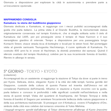
Giornata a disposizione per esplorare la città in automnomia o prendere parte a
un'escursione opzionale.
MAPPAMONDO CONSIGLIA
Kamakura: la storia del buddhismo giapponese
Giornata dedicata a Kamakura, si raggiunge con i mezzi pubblici accompagnati dalla
guida che parla italiano. La prima visita è al Grande Buddha, la monumentale statua
originariamente conservata nel tempio Kotoku-in, che si staglia solitaria sotto il cielo di
Kamakura dal 1495, per poi proseguire verso il tempio di Hase Kannon e il suo
meraviglioso giardino di ortensie. Tempo a disposizione per una passeggiata lungo
Komachi Street, vivace strada ricca di botteghe e locali per lo street food. Nel pomeriggio
visita al grande santuario Tsurugaoka Hachimangu, il cuore spirituale di Kamakura. Fu
costruito 800 anni fa in onore di Hachiman, la divinità protettrice dei samurai. Quindi il
silenzio ovattato del tempio Houkoku-ji, celebre per la sua incantevole foresta di bambù.
Rientro in albergo in serata.
5° GIORNO -
TOKYO > KYOTO
(colazione)
Accompagnati da un assistente si raggiunge la stazione di Tokyo da dove si parte in treno
per Kyoto. Delicata, dolce, elegante: Kyoto è la città dei mille templi, l'anima gentile del
Giappone, custode della cultura di questo Paese ed inserita dall'Unesco nei siti
considerati Patrimonio dell'Umanità. All'arrivo in stazione a Kyoto incontro con la guida,
parla italiano e conosce in profondità i mille significati custoditi nell'architettura e nella
storia di questi templi. Visita del quartiere di Arashiyama, del Tempio Tenryuji e della
foresta di bambù di Sagano per ammirare l'incantevole bellezza della natura giapponese e
della sua architettura tradizionale. Si prosegue con il Kinkaku-ji, ovvero il Padiglione d'Oro,
simbolo della città reso celebre dal romanzo omonimo di Yukio Mishima.
I bagagli vengono spediti dall'albergo di Tokyo direttamente all'albergo di Kyoto (massimo