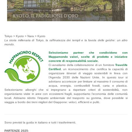
Kyoto, il Padiglione d'Oro
Tokyo > Kyoto > Nara > Kyoto
La storia millenaria di Tokyo, la raffinatezza dei templi e la favola delle geishe: un altro
mondo.
Selezioniamo partner che condividono con
Mappamondo valori, scelte di prodotto e iniziative
concrete di responsabilità sociale.
Ci avvaliamo della collaborazione di un fornitore
Travelife
Certified
, un riconoscimento che certifica la capacità di
organizzare itinerari di viaggio sostenibili in linea con
l'Agenda 2030 delle Nazioni Unite. In questo tour si
adottano accortezze per limitare al massimo il consumo di
acqua, energia, combustibili fossili, carta e plastica.
Selezioniamo alberghi che si impegnano a rispettare criteri di sostenibilità, non
organizziamo visite in aree con ecosistemi fragili, supportiamo l'economia delle comunità
locali. Abbiamo ridotto l'impatto ambientale del trasporto su gomma, dove possibile si
viaggia a bordo dei treni migliori del Giappone: veloci, efficienti e puliti.
.
Sono previsti la guida in italiano e tutti i trasferimenti.
PARTENZE 2025: