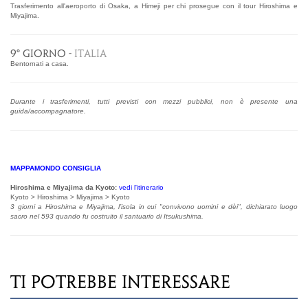
Trasferimento all'aeroporto di Osaka, a Himeji per chi prosegue con il tour Hiroshima e
Miyajima.
9° GIORNO -
ITALIA
Bentornati a casa.
Durante i trasferimenti, tutti previsti con mezzi pubblici, non è presente una
guida/accompagnatore.
.
MAPPAMONDO CONSIGLIA
Hiroshima e Miyajima da Kyoto:
vedi l'itinerario
Kyoto > Hiroshima > Miyajima > Kyoto
3 giorni a Hiroshima e Miyajima, l’isola in cui "convivono uomini e dèi", dichiarato luogo
sacro nel 593 quando fu costruito il santuario di Itsukushima.
TI POTREBBE INTERESSARE