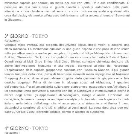
minuscole capsule per dormire, un metro per due con letto, TV e aria condizionata. O
prendere un taxi con autista in guanti bianchi e apertura automatica della porta,
attenzione a non chiuderla manualmente, o ancora, ordinare un sushi o qualsiasi altra
cosa dal display elettronico all’ingresso del ristorante, prima ancora di entrare. Benvenuti
in Giappone.
3° GIORNO -
TOKYO
(colazione)
Giornata molto intensa, alla scoperta dell'universo Tokyo, dodici milioni di abitanti, una
storia millenaria. La mediazione culturale di una guida esperta e che parla italiano rende
tutto più affascinante e anche più semplice. Si parte dal Tokyo Metropolitan Government
Building Observation Deck, da cui si gode di una vista mozzafiato sulla la Baia di Tokyo.
Quindi visita al Meiji Jingu Shrine Meiji Jingu Shrine, santuario shintoista dedicato alle
anime dell'Imperatore Mutsuhito e alla moglie, scomparsi all'inizio del Novecento.
L'esplorazione della capitale giapponese continua con l'Asakusa Kannon, il più grande
tempio buddista della città, prima di trascorrere momenti meno impegnativi al Nakamise
Shopping Arcade, dove si può sfidare o gioire della gastronomia giapponese e fare
qualche acquisto. Prima di rientrare in albergo sosta ad Akihabara, il quartiere
dell’elettronica. Per gli amanti della cultura pop giapponese, passeggiare per Akihabara è
un'occasione unica per venire a contatto con Idol e Cosplayer, è infatti diventata anche la
mecca degli otaku, gli appassionati di videogiochi, manga e anime. Opzionale, ma
consigliata, la cena a Izakaya in un Japanese-style pub. Incontro con la guida che parla
italiano nella lobby dell'albergo che vi accompagna al ristorante e vi illustra il menu
aiutandovi a scegliere ciò che più si addice ai vostri gusti. La cena dura circa due ore,
dalle 19:00 alle 21:00, bevande illimitate, rientro in albergo in autonomia.
4° GIORNO -
TOKYO
(colazione)