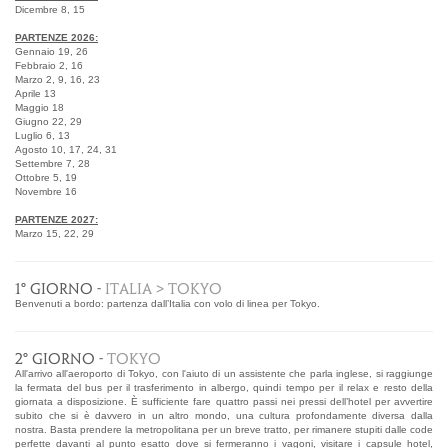
Dicembre 8, 15
PARTENZE 2026:
Gennaio 19, 26
Febbraio 2, 16
Marzo 2, 9, 16, 23
Aprile 13
Maggio 18
Giugno 22, 29
Luglio 6, 13
Agosto 10, 17, 24, 31
Settembre 7, 28
Ottobre 5, 19
Novembre 16
PARTENZE 2027:
Marzo 15, 22, 29
1° GIORNO -
ITALIA > TOKYO
Benvenuti a bordo: partenza dall’Italia con volo di linea per Tokyo.
2° GIORNO -
TOKYO
All'arrivo all'aeroporto di Tokyo, con l'aiuto di un assistente che parla inglese, si raggiunge
la fermata del bus per il trasferimento in albergo, quindi tempo per il relax e resto della
giornata a disposizione. È sufficiente fare quattro passi nei pressi dell’hotel per avvertire
subito che si è davvero in un altro mondo, una cultura profondamente diversa dalla
nostra. Basta prendere la metropolitana per un breve tratto, per rimanere stupiti dalle code
perfette davanti al punto esatto dove si fermeranno i vagoni, visitare i capsule hotel,