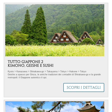
TUTTO GIAPPONE 2
KIMONO, GEISHE E SUSHI
Kyoto > Kanazawa > Shirakawa-go > Takayama > Tokyo > Hakone > Tokyo
Geishe a spasso per Ginza, le antiche tradizioni dei contadini di Shirakawa-go e la grande
metropoli: il Giappone autentico è qui.
.immagine-sinistra { float: left; /* Allinea l'immagine a sinistra */ margin-right: 18px; /*
Aggiunge spazio a destra dell'immagine */ margin-bottom: 5px; /* Aggiunge spazio sotto
SCOPRI I DETTAGLI
l'immagine */ } Selezioniamo partner che condividono con Mappamondo valori, scelte di
prodotto e iniziative concrete di responsabilità sociale.
Ci avvaliamo della collaborazione di un fornitore Travelife Certified, uun riconoscimento che
certifica la capacità di organizzare itinerari di viaggio sostenibili in linea con l'Agenda 2030
delle Nazioni Unite. In questo tour sono utilizzate accortezze per limitare al massimo il
consumo di acqua, energia, combustibili fossili, carta e plastica. Abbiamo selezionato
alberghi che si impegnano a rispettare criteri di sostenibilità, non organizziamo visite in aree
con ecosistemi fragili, supportiamo l'economia delle comunità locali. Abbiamo ridotto