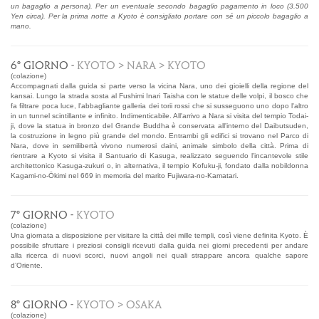
un bagaglio a persona). Per un eventuale secondo bagaglio pagamento in loco (3.500
Yen circa). Per la prima notte a Kyoto è consigliato portare con sé un piccolo bagaglio a
mano.
6° GIORNO -
KYOTO > NARA > KYOTO
(colazione)
Accompagnati dalla guida si parte verso la vicina Nara, uno dei gioielli della regione del
kansai. Lungo la strada sosta al Fushimi Inari Taisha con le statue delle volpi, il bosco che
fa filtrare poca luce, l'abbagliante galleria dei torii rossi che si susseguono uno dopo l'altro
in un tunnel scintillante e infinito. Indimenticabile. All'arrivo a Nara si visita del tempio Todai-
ji, dove la statua in bronzo del Grande Buddha è conservata all'interno del Daibutsuden,
la costruzione in legno più grande del mondo. Entrambi gli edifici si trovano nel Parco di
Nara, dove in semilibertà vivono numerosi daini, animale simbolo della città. Prima di
rientrare a Kyoto si visita il Santuario di Kasuga, realizzato seguendo l'incantevole stile
architettonico Kasuga-zukuri o, in alternativa, il tempio Kofuku-ji, fondato dalla nobildonna
Kagami-no-Ōkimi nel 669 in memoria del marito Fujiwara-no-Kamatari.
7° GIORNO -
KYOTO
(colazione)
Una giornata a disposizione per visitare la città dei mille templi, così viene definita Kyoto. È
possibile sfruttare i preziosi consigli ricevuti dalla guida nei giorni precedenti per andare
alla ricerca di nuovi scorci, nuovi angoli nei quali strappare ancora qualche sapore
d’Oriente.
8° GIORNO -
KYOTO > OSAKA
(colazione)