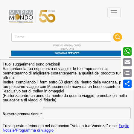
Menu
Home
/ Vota la tua vacanza
PERCHÉ MAPPAMONDO
PRENOTARE
W
INCOMING SERVICES
E
P
S